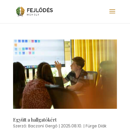
Együtt a hallgatókért
Szerző:
Baczoni Gergő
|
2025.08.10.
|
Fürge Diák