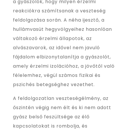
a gyászolók, hogy milyen érzelmi
reakciókra számítsanak a veszteség
feldolgozása során. A néha ijesztő, a
hullámvasút hegyvölgyeihez hasonlóan
váltakozó érzelmi állapotok, az
alvászavarok, az idővel nem javuló
fájdalom elbizonytalanítja a gyászolót,
amely érzelmi izolációhoz, a jövőtől való
félelemhez, végül számos fizikai és
pszichés betegséghez vezethet.
A feldolgozatlan veszteségélmény, az
őszintén végig nem élt és ki nem adott
gyász belső feszültsége az élő
kapcsolatokat is rombolja, és