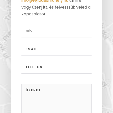
info@fejlodesmuhely.hu
címre
vagy üzenj itt, és felvesszük veled a
kapcsolatot: