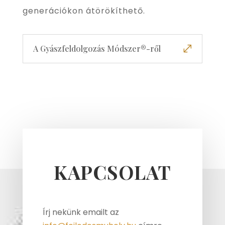
generációkon átörökíthető.
A Gyászfeldolgozás Módszer®-ről
KAPCSOLAT
Írj nekünk emailt az