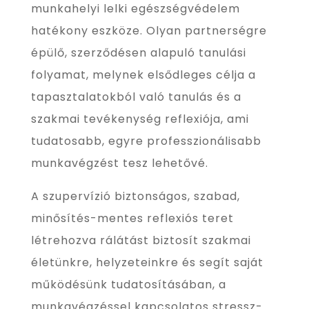
munkahelyi lelki egészségvédelem
hatékony eszköze. Olyan partnerségre
épülő, szerződésen alapuló tanulási
folyamat, melynek elsődleges célja a
tapasztalatokból való tanulás és a
szakmai tevékenység reflexiója, ami
tudatosabb, egyre professzionálisabb
munkavégzést tesz lehetővé.
A szupervízió biztonságos, szabad,
minősítés-mentes reflexiós teret
létrehozva rálátást biztosít szakmai
életünkre, helyzeteinkre és segít saját
működésünk tudatosításában, a
munkavégzéssel kapcsolatos stressz-