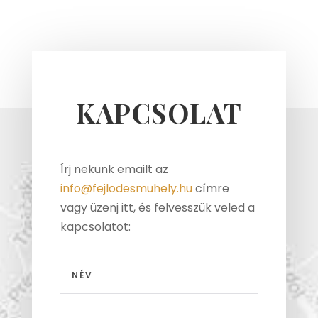
KAPCSOLAT
Írj nekünk emailt az
info@fejlodesmuhely.hu
címre
vagy üzenj itt, és felvesszük veled a
kapcsolatot: