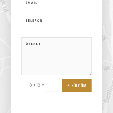
ELKÜLDÖM
=
8 + 12