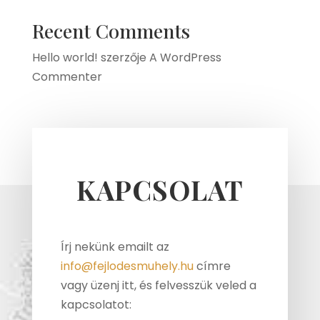
Recent Comments
Hello world!
szerzője
A WordPress
Commenter
KAPCSOLAT
Írj nekünk emailt az
info@fejlodesmuhely.hu
címre
vagy üzenj itt, és felvesszük veled a
kapcsolatot: