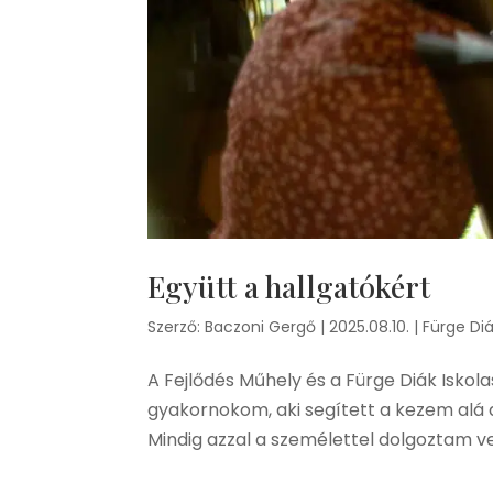
Együtt a hallgatókért
Szerző:
Baczoni Gergő
|
2025.08.10.
|
Fürge Di
A Fejlődés Műhely és a Fürge Diák Isko
gyakornokom, aki segített a kezem alá d
Mindig azzal a személettel dolgoztam ve