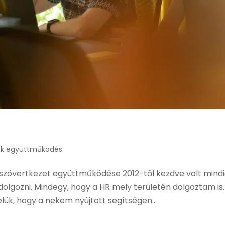
ák együttműködés
laszövertkezet együttműködése 2012-től kezdve volt mind
olgozni. Mindegy, hogy a HR mely területén dolgoztam is.
lük, hogy a nekem nyújtott segítségen...